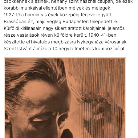
csökkennek a színek, néhány színt használ csupán, de ezek
korábbi munkáival ellentétben mélyek és melegek.
1927-tõla harmincas évek közepéig férjével együtt
Brassóban élt, majd végleg Budapesten telepedett le.
Külföldi kiállításain nagy sikert aratott kárpitjainak jelentõs
része vásárlások révén külföldre került. 1940-41-ben
készítette el hivatalos megbízásra Nyíregyháza városának
Szent Istvánt ábrázoló 10 négyzetméteres kompozícióját.