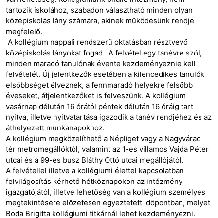
tartozik iskolához, szabadon választható minden olyan
középiskolás lány számára, akinek működésünk rendje
megfelelő.
A kollégium nappali rendszerű oktatásban résztvevő
középiskolás lányokat fogad. A felvétel egy tanévre szól,
minden maradó tanulónak évente kezdeményeznie kell
felvételét. Új jelentkezők esetében a kilencedikes tanulók
elsőbbséget élveznek, a fennmaradó helyekre felsőbb
éveseket, átjelentkezőket is felveszünk. A kollégium
vasárnap délután 16 órától péntek délután 16 óráig tart
nyitva, illetve nyitvatartása igazodik a tanév rendjéhez és az
áthelyezett munkanapokhoz.
A kollégium megközelíthető a Népliget vagy a Nagyvárad
tér metrómegállóktól, valamint az 1-es villamos Vajda Péter
utcai és a 99-es busz Bláthy Ottó utcai megállójától.
A felvétellel illetve a kollégiumi élettel kapcsolatban
felvilágosítás kérhető hétköznapokon az intézmény
igazgatójától, illetve lehetőség van a kollégium személyes
megtekintésére előzetesen egyeztetett időpontban, melyet
Boda Brigitta kollégiumi titkárnál lehet kezdeményezni.