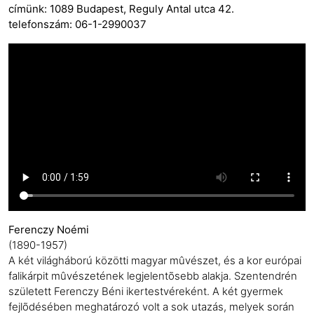
címünk: 1089 Budapest, Reguly Antal utca 42.
telefonszám: 06-1-2990037
Ferenczy Noémi
(1890-1957)
A két világháború közötti magyar mûvészet, és a kor európai
falikárpit mûvészetének legjelentõsebb alakja. Szentendrén
született Ferenczy Béni ikertestvéreként. A két gyermek
fejlõdésében meghatározó volt a sok utazás, melyek során