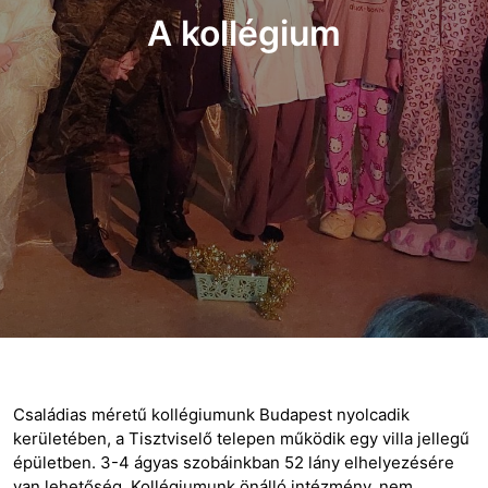
A kollégium
Családias méretű kollégiumunk Budapest nyolcadik
kerületében, a Tisztviselő telepen működik egy villa jellegű
épületben. 3-4 ágyas szobáinkban 52 lány elhelyezésére
van lehetőség. Kollégiumunk önálló intézmény, nem