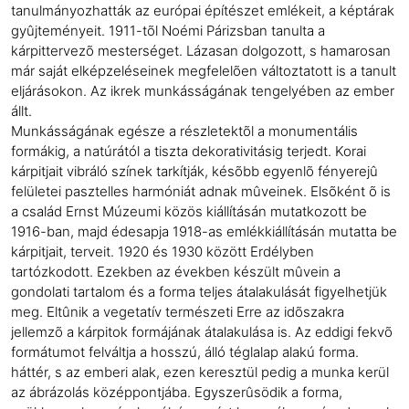
tanulmányozhatták az európai építészet emlékeit, a képtárak
gyûjteményeit. 1911-tõl Noémi Párizsban tanulta a
kárpittervezõ mesterséget. Lázasan dolgozott, s hamarosan
már saját elképzeléseinek megfelelõen változtatott is a tanult
eljárásokon. Az ikrek munkásságának tengelyében az ember
állt.
Munkásságának egésze a részletektõl a monumentális
formákig, a natúrától a tiszta dekorativitásig terjedt. Korai
kárpitjait vibráló színek tarkítják, késõbb egyenlõ fényerejû
felületei pasztelles harmóniát adnak mûveinek. Elsõként õ is
a család Ernst Múzeumi közös kiállításán mutatkozott be
1916-ban, majd édesapja 1918-as emlékkiállításán mutatta be
kárpitjait, terveit. 1920 és 1930 között Erdélyben
tartózkodott. Ezekben az években készült mûvein a
gondolati tartalom és a forma teljes átalakulását figyelhetjük
meg. Eltûnik a vegetatív természeti Erre az idõszakra
jellemzõ a kárpitok formájának átalakulása is. Az eddigi fekvõ
formátumot felváltja a hosszú, álló téglalap alakú forma.
háttér, s az emberi alak, ezen keresztül pedig a munka kerül
az ábrázolás középpontjába. Egyszerûsödik a forma,