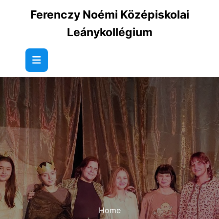
Skip
Ferenczy Noémi Középiskolai
to
content
Leánykollégium
Home