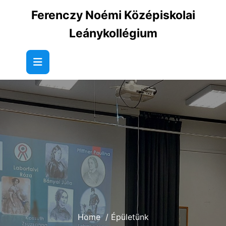
Skip
Ferenczy Noémi Középiskolai
to
content
Leánykollégium
Home
/
Épületünk