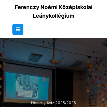
Skip
Ferenczy Noémi Középiskolai
to
content
Leánykollégium
Home
/
Kvíz 2025/2026