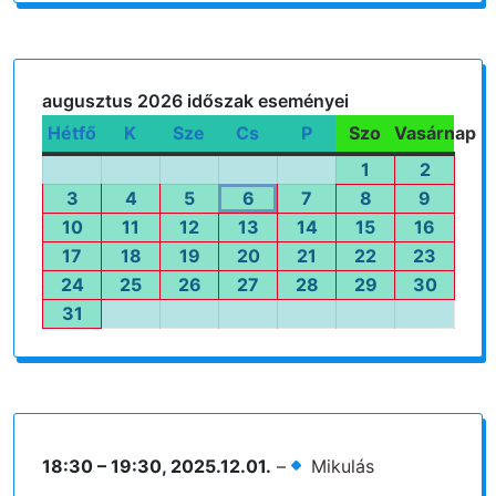
augusztus 2026 időszak eseményei
Hétfő
hétfő
K
kedd
Sze
szerda
Cs
csütörtök
P
péntek
Szo
szombat
Vasárnap
vasárna
1
2026.08.01.
2
2026.0
3
2026.08.03.
4
2026.08.04.
5
2026.08.05.
6
2026.08.06.
7
2026.08.07.
8
2026.08.08.
9
2026.0
10
2026.08.10.
11
2026.08.11.
12
2026.08.12.
13
2026.08.13.
14
2026.08.14.
15
2026.08.15.
16
2026.0
17
2026.08.17.
18
2026.08.18.
19
2026.08.19.
20
2026.08.20.
21
2026.08.21.
22
2026.08.22.
23
2026.
24
2026.08.24.
25
2026.08.25.
26
2026.08.26.
27
2026.08.27.
28
2026.08.28.
29
2026.08.29.
30
2026.
31
2026.08.31.
18:30
–
19:30
,
2025.12.01.
–
Mikulás