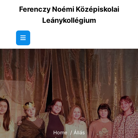
Skip
Ferenczy Noémi Középiskolai
to
content
Leánykollégium
Home
/
Állás