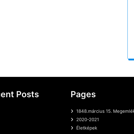
ent Posts
Pages
1848.március 15. Megemlé
2020-2021
Életképek