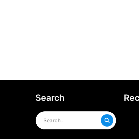
Search
Rec
Search
for: