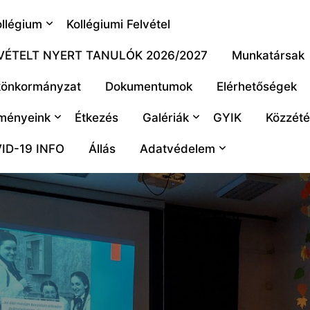
ollégium
Kollégiumi Felvétel
VÉTELT NYERT TANULÓK 2026/2027
Munkatársak
könkormányzat
Dokumentumok
Elérhetőségek
ményeink
Étkezés
Galériák
GYIK
Közzétét
ID-19 INFO
Állás
Adatvédelem