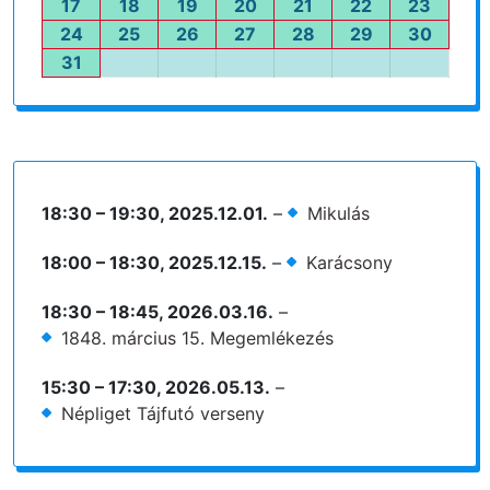
17
2026.08.17.
18
2026.08.18.
19
2026.08.19.
20
2026.08.20.
21
2026.08.21.
22
2026.08.22.
23
2026.
24
2026.08.24.
25
2026.08.25.
26
2026.08.26.
27
2026.08.27.
28
2026.08.28.
29
2026.08.29.
30
2026.
31
2026.08.31.
18:30
–
19:30
,
2025.12.01.
–
Mikulás
18:00
–
18:30
,
2025.12.15.
–
Karácsony
18:30
–
18:45
,
2026.03.16.
–
1848. március 15. Megemlékezés
15:30
–
17:30
,
2026.05.13.
–
Népliget Tájfutó verseny