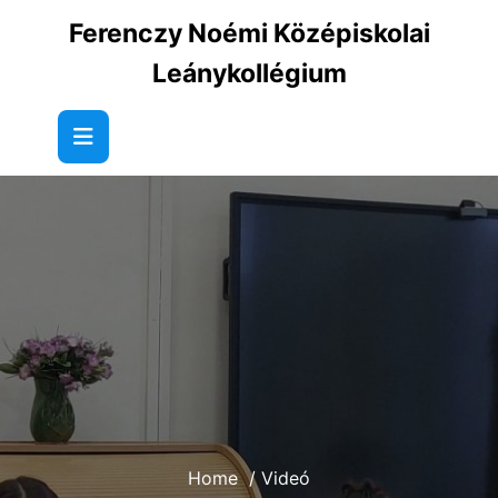
Skip
Ferenczy Noémi Középiskolai
to
content
Leánykollégium
Home
/
Videó