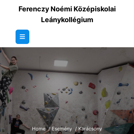
Skip
Ferenczy Noémi Középiskolai
to
content
Leánykollégium
Home
/
Esemény
/
Karácsony