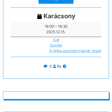
Karácsony
Karácsony
18:00
–
18:30
2025.12.15.
iCal
Google
A teljes eseménynaptár nézet
0
By